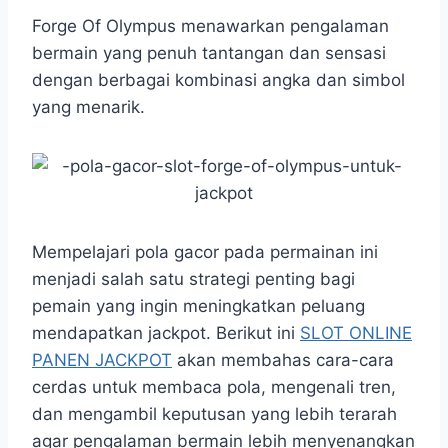
h
a
e
e
k
i
h
a
c
s
l
y
n
a
Forge Of Olympus menawarkan pengalaman
t
e
s
e
p
e
r
bermain yang penuh tantangan dan sensasi
s
b
e
g
e
e
dengan berbagai kombinasi angka dan simbol
A
o
n
r
yang menarik.
p
o
g
a
p
k
e
m
r
Mempelajari pola gacor pada permainan ini
menjadi salah satu strategi penting bagi
pemain yang ingin meningkatkan peluang
mendapatkan jackpot. Berikut ini
SLOT ONLINE
PANEN JACKPOT
akan membahas cara-cara
cerdas untuk membaca pola, mengenali tren,
dan mengambil keputusan yang lebih terarah
agar pengalaman bermain lebih menyenangkan