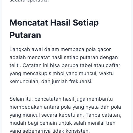
Mencatat Hasil Setiap
Putaran
Langkah awal dalam membaca pola gacor
adalah mencatat hasil setiap putaran dengan
teliti. Catatan ini bisa berupa tabel atau daftar
yang mencakup simbol yang muncul, waktu
kemunculan, dan jumlah frekuensi.
Selain itu, pencatatan hasil juga membantu
membedakan antara pola yang nyata dan pola
yang muncul secara kebetulan. Tanpa catatan,
mudah bagi pemain untuk salah menilai tren
yang sebenarnya tidak konsisten.