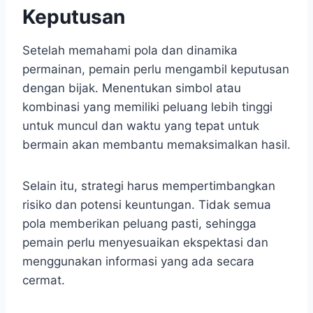
Keputusan
Setelah memahami pola dan dinamika
permainan, pemain perlu mengambil keputusan
dengan bijak. Menentukan simbol atau
kombinasi yang memiliki peluang lebih tinggi
untuk muncul dan waktu yang tepat untuk
bermain akan membantu memaksimalkan hasil.
Selain itu, strategi harus mempertimbangkan
risiko dan potensi keuntungan. Tidak semua
pola memberikan peluang pasti, sehingga
pemain perlu menyesuaikan ekspektasi dan
menggunakan informasi yang ada secara
cermat.