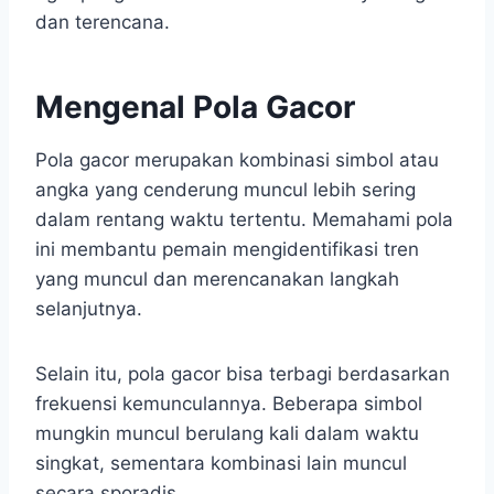
dan terencana.
Mengenal Pola Gacor
Pola gacor merupakan kombinasi simbol atau
angka yang cenderung muncul lebih sering
dalam rentang waktu tertentu. Memahami pola
ini membantu pemain mengidentifikasi tren
yang muncul dan merencanakan langkah
selanjutnya.
Selain itu, pola gacor bisa terbagi berdasarkan
frekuensi kemunculannya. Beberapa simbol
mungkin muncul berulang kali dalam waktu
singkat, sementara kombinasi lain muncul
secara sporadis.