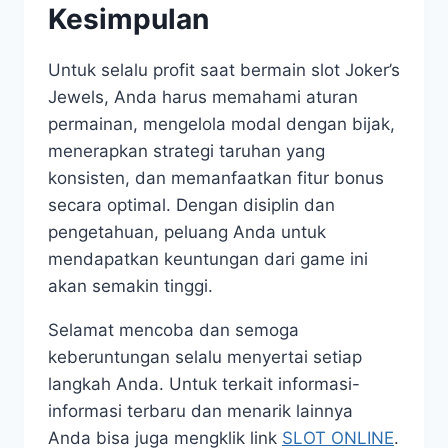
Kesimpulan
Untuk selalu profit saat bermain slot Joker’s
Jewels, Anda harus memahami aturan
permainan, mengelola modal dengan bijak,
menerapkan strategi taruhan yang
konsisten, dan memanfaatkan fitur bonus
secara optimal. Dengan disiplin dan
pengetahuan, peluang Anda untuk
mendapatkan keuntungan dari game ini
akan semakin tinggi.
Selamat mencoba dan semoga
keberuntungan selalu menyertai setiap
langkah Anda. Untuk terkait informasi-
informasi terbaru dan menarik lainnya
Anda bisa juga mengklik link
SLOT ONLINE
.