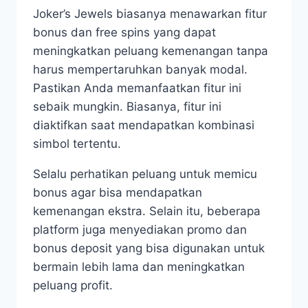
Joker’s Jewels biasanya menawarkan fitur
bonus dan free spins yang dapat
meningkatkan peluang kemenangan tanpa
harus mempertaruhkan banyak modal.
Pastikan Anda memanfaatkan fitur ini
sebaik mungkin. Biasanya, fitur ini
diaktifkan saat mendapatkan kombinasi
simbol tertentu.
Selalu perhatikan peluang untuk memicu
bonus agar bisa mendapatkan
kemenangan ekstra. Selain itu, beberapa
platform juga menyediakan promo dan
bonus deposit yang bisa digunakan untuk
bermain lebih lama dan meningkatkan
peluang profit.