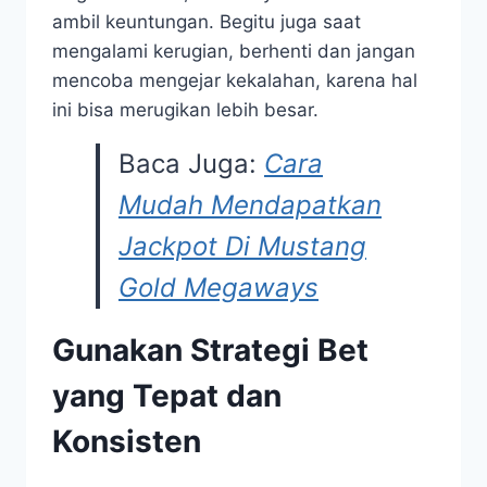
ambil keuntungan. Begitu juga saat
mengalami kerugian, berhenti dan jangan
mencoba mengejar kekalahan, karena hal
ini bisa merugikan lebih besar.
Baca Juga:
Cara
Mudah Mendapatkan
Jackpot Di Mustang
Gold Megaways
Gunakan Strategi Bet
yang Tepat dan
Konsisten