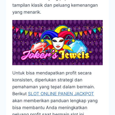
tampilan klasik dan peluang kemenangan
yang menarik.
Untuk bisa mendapatkan profit secara
konsisten, diperlukan strategi dan
pemahaman yang tepat dalam bermain.
Berikut
SLOT ONLINE PANEN JACKPOT
akan memberikan panduan lengkap yang
bisa membantu Anda meningkatkan
peluang profit saat bermain slot ini.