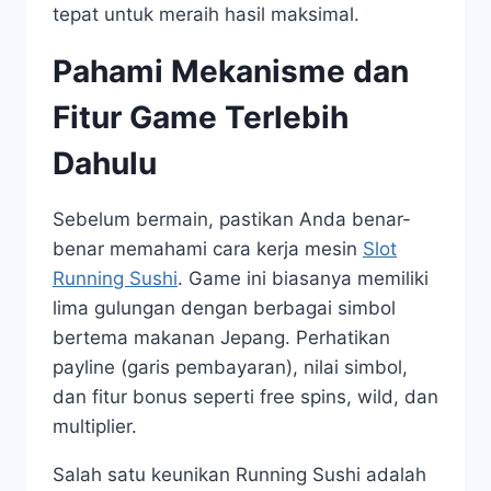
tepat untuk meraih hasil maksimal.
Pahami Mekanisme dan
Fitur Game Terlebih
Dahulu
Sebelum bermain, pastikan Anda benar-
benar memahami cara kerja mesin
Slot
Running Sushi
. Game ini biasanya memiliki
lima gulungan dengan berbagai simbol
bertema makanan Jepang. Perhatikan
payline (garis pembayaran), nilai simbol,
dan fitur bonus seperti free spins, wild, dan
multiplier.
Salah satu keunikan Running Sushi adalah