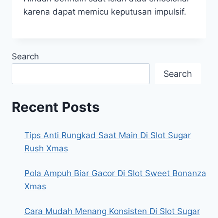
karena dapat memicu keputusan impulsif.
Search
Search
Recent Posts
Tips Anti Rungkad Saat Main Di Slot Sugar
Rush Xmas
Pola Ampuh Biar Gacor Di Slot Sweet Bonanza
Xmas
Cara Mudah Menang Konsisten Di Slot Sugar