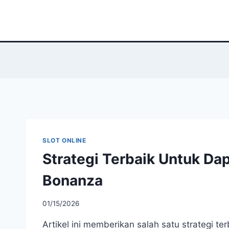
Skip
to
content
SLOT ONLINE
Strategi Terbaik Untuk Da
Bonanza
01/15/2026
Artikel ini memberikan salah satu strategi t