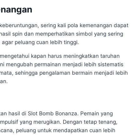
enangan
keberuntungan, sering kali pola kemenangan dapat
hasil spin dan memperhatikan simbol yang sering
agar peluang cuan lebih tinggi.
mengetahui kapan harus meningkatkan taruhan
ini mengubah permainan menjadi lebih sistematis
mata, sehingga pengalaman bermain menjadi lebih
an.
an hasil di Slot Bomb Bonanza. Pemain yang
impulsif yang merugikan. Dengan tetap tenang,
encana, peluang untuk mendapatkan cuan lebih