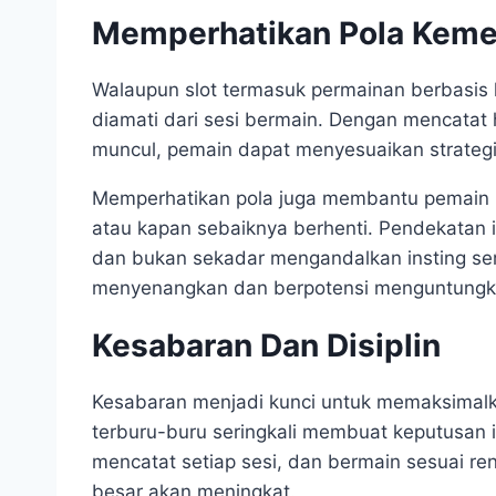
Memperhatikan Pola Kem
Walaupun slot termasuk permainan berbasis 
diamati dari sesi bermain. Dengan mencatat 
muncul, pemain dapat menyesuaikan strategi 
Memperhatikan pola juga membantu pemain 
atau kapan sebaiknya berhenti. Pendekatan 
dan bukan sekadar mengandalkan insting se
menyenangkan dan berpotensi menguntungk
Kesabaran Dan Disiplin
Kesabaran menjadi kunci untuk memaksimalk
terburu-buru seringkali membuat keputusan 
mencatat setiap sesi, dan bermain sesuai r
besar akan meningkat.