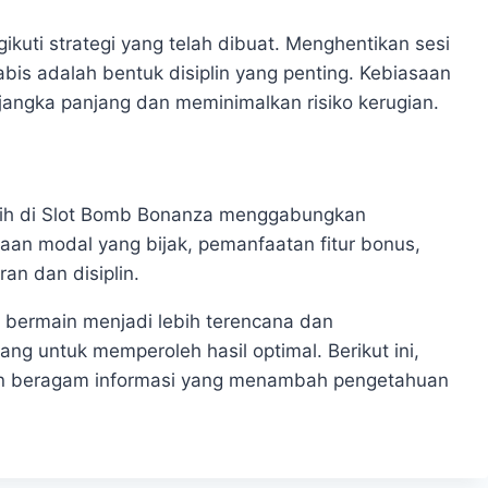
kuti strategi yang telah dibuat. Menghentikan sesi
abis adalah bentuk disiplin yang penting. Kebiasaan
jangka panjang dan meminimalkan risiko kerugian.
ebih di Slot Bomb Bonanza menggabungkan
n modal yang bijak, pemanfaatan fitur bonus,
n dan disiplin.
i bermain menjadi lebih terencana dan
g untuk memperoleh hasil optimal. Berikut ini,
 beragam informasi yang menambah pengetahuan