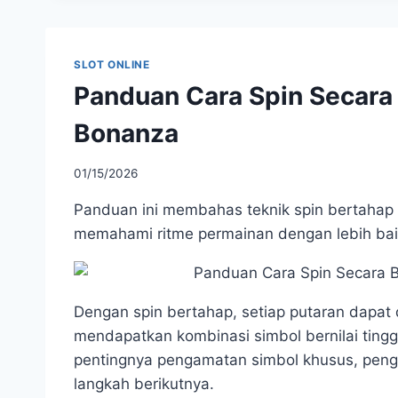
SLOT ONLINE
Panduan Cara Spin Secara 
Bonanza
01/15/2026
Panduan ini membahas teknik spin bertahap
memahami ritme permainan dengan lebih bai
Dengan spin bertahap, setiap putaran dapat di
mendapatkan kombinasi simbol bernilai tingg
pentingnya pengamatan simbol khusus, peng
langkah berikutnya.