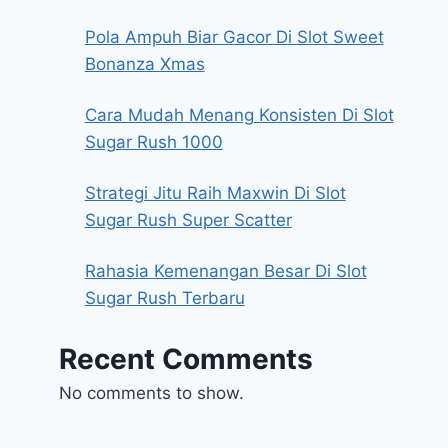
Pola Ampuh Biar Gacor Di Slot Sweet
Bonanza Xmas
Cara Mudah Menang Konsisten Di Slot
Sugar Rush 1000
Strategi Jitu Raih Maxwin Di Slot
Sugar Rush Super Scatter
Rahasia Kemenangan Besar Di Slot
Sugar Rush Terbaru
Recent Comments
No comments to show.