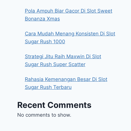
Pola Ampuh Biar Gacor Di Slot Sweet
Bonanza Xmas
Cara Mudah Menang Konsisten Di Slot
Sugar Rush 1000
Strategi Jitu Raih Maxwin Di Slot
Sugar Rush Super Scatter
Rahasia Kemenangan Besar Di Slot
Sugar Rush Terbaru
Recent Comments
No comments to show.