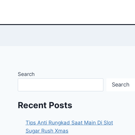
Search
Search
Recent Posts
Tips Anti Rungkad Saat Main Di Slot
Sugar Rush Xmas