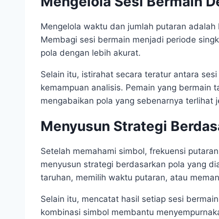
Mengelola Sesi Bermain D
Mengelola waktu dan jumlah putaran adalah k
Membagi sesi bermain menjadi periode sing
pola dengan lebih akurat.
Selain itu, istirahat secara teratur antara 
kemampuan analisis. Pemain yang bermain t
mengabaikan pola yang sebenarnya terlihat j
Menyusun Strategi Berdas
Setelah memahami simbol, frekuensi putaran,
menyusun strategi berdasarkan pola yang dia
taruhan, memilih waktu putaran, atau memanf
Selain itu, mencatat hasil setiap sesi berma
kombinasi simbol membantu menyempurnakan 