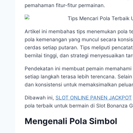
pemahaman fitur-fitur permainan.
Artikel ini membahas tips menemukan pola t
pola kemenangan yang muncul secara konsis
cerdas setiap putaran. Tips meliputi pencat
bernilai tinggi, dan strategi menyesuaikan t
Pendekatan ini membuat pemain memahami ri
setiap langkah terasa lebih terencana. Selain
dan konsistensi untuk memaksimalkan peluan
Dibawah ini,
SLOT ONLINE PANEN JACKPOT
pola terbaik untuk bermain di Slot Bonanza G
Mengenali Pola Simbol