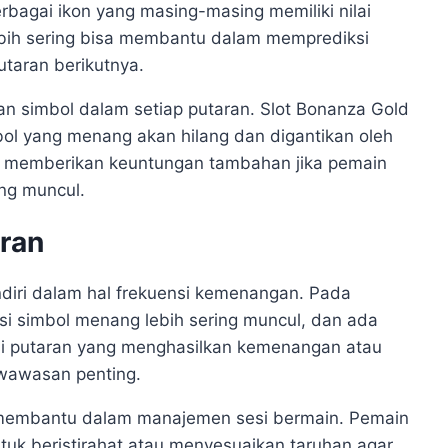
erbagai ikon yang masing-masing memiliki nilai
ebih sering bisa membantu dalam memprediksi
taran berikutnya.
tan simbol dalam setiap putaran. Slot Bonanza Gold
ol yang menang akan hilang dan digantikan oleh
isa memberikan keuntungan tambahan jika pemain
ng muncul.
ran
sendiri dalam hal frekuensi kemenangan. Pada
i simbol menang lebih sering muncul, dan ada
si putaran yang menghasilkan kemenangan atau
 wawasan penting.
ni membantu dalam manajemen sesi bermain. Pemain
uk beristirahat atau menyesuaikan taruhan agar