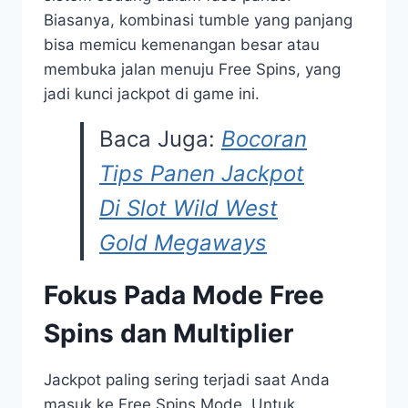
Biasanya, kombinasi tumble yang panjang
bisa memicu kemenangan besar atau
membuka jalan menuju Free Spins, yang
jadi kunci jackpot di game ini.
Baca Juga:
Bocoran
Tips Panen Jackpot
Di Slot Wild West
Gold Megaways
Fokus Pada Mode Free
Spins dan Multiplier
Jackpot paling sering terjadi saat Anda
masuk ke Free Spins Mode. Untuk