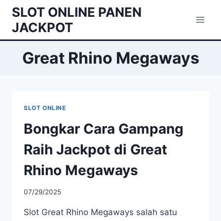
Skip
SLOT ONLINE PANEN
to
JACKPOT
content
Great Rhino Megaways
SLOT ONLINE
Bongkar Cara Gampang
Raih Jackpot di Great
Rhino Megaways
07/29/2025
Slot Great Rhino Megaways salah satu