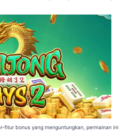
ur-fitur bonus yang menguntungkan, permainan ini