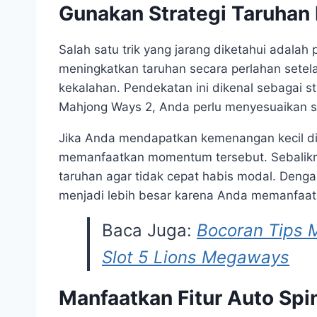
Gunakan Strategi Taruhan
Salah satu trik yang jarang diketahui adalah
meningkatkan taruhan secara perlahan sete
kekalahan. Pendekatan ini dikenal sebagai str
Mahjong Ways 2, Anda perlu menyesuaikan s
Jika Anda mendapatkan kemenangan kecil di 
memanfaatkan momentum tersebut. Sebalikny
taruhan agar tidak cepat habis modal. Denga
menjadi lebih besar karena Anda memanfaat
Baca Juga:
Bocoran Tips 
Slot 5 Lions Megaways
Manfaatkan Fitur Auto Sp