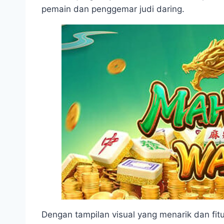
pemain dan penggemar judi daring.
Dengan tampilan visual yang menarik dan fit