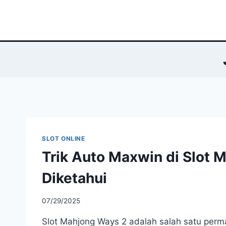
Skip
to
content
SLOT ONLINE
Trik Auto Maxwin di Slot 
Diketahui
07/29/2025
Slot Mahjong Ways 2 adalah salah satu perma