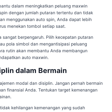
embantu dalam meningkatkan peluang maxwin
spin dengan jumlah putaran tertentu dan tidak
an menggunakan auto spin, Anda dapat lebih
rus menekan tombol setiap saat.
a sangat berpengaruh. Pilih kecepatan putaran
u pola simbol dan mengantisipasi peluang
ecara rutin akan membantu Anda membangun
dapatkan auto maxwin.
plin dalam Bermain
najemen modal dan disiplin. Jangan pernah bermain
n finansial Anda. Tentukan target kemenangan
ainan.
ar tidak kehilangan kemenangan yang sudah