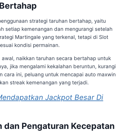
 Bertahap
 penggunaan strategi taruhan bertahap, yaitu
lah setiap kemenangan dan mengurangi setelah
ategi Martingale yang terkenal, tetapi di Slot
esuai kondisi permainan.
awal, naikkan taruhan secara bertahap untuk
a, jika mengalami kekalahan beruntun, kurangi
n cara ini, peluang untuk mencapai auto maxwin
kan streak kemenangan yang terjadi.
Mendapatkan Jackpot Besar Di
in dan Pengaturan Kecepatan