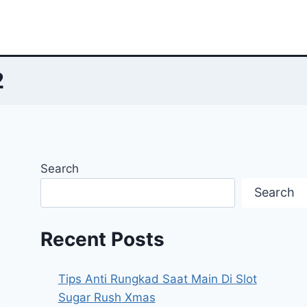
2
Search
Search
Recent Posts
Tips Anti Rungkad Saat Main Di Slot
Sugar Rush Xmas