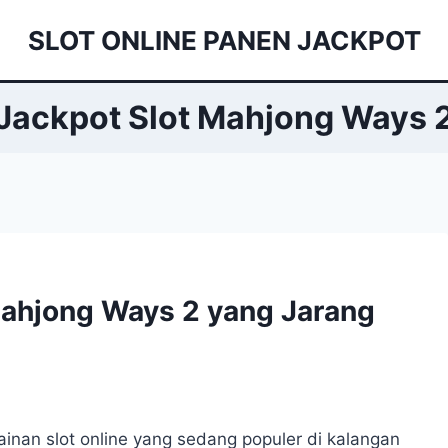
SLOT ONLINE PANEN JACKPOT
Jackpot Slot Mahjong Ways 
Mahjong Ways 2 yang Jarang
inan slot online yang sedang populer di kalangan