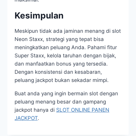
Kesimpulan
Meskipun tidak ada jaminan menang di slot
Neon Staxx, strategi yang tepat bisa
meningkatkan peluang Anda. Pahami fitur
Super Staxx, kelola taruhan dengan bijak,
dan manfaatkan bonus yang tersedia.
Dengan konsistensi dan kesabaran,
peluang jackpot bukan sekadar mimpi.
Buat anda yang ingin bermain slot dengan
peluang menang besar dan gampang
jackpot hanya di
SLOT ONLINE PANEN
JACKPOT
.