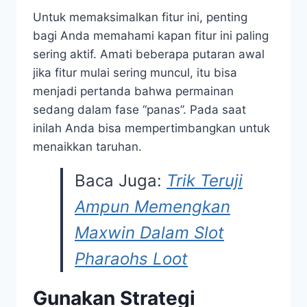
Untuk memaksimalkan fitur ini, penting
bagi Anda memahami kapan fitur ini paling
sering aktif. Amati beberapa putaran awal
jika fitur mulai sering muncul, itu bisa
menjadi pertanda bahwa permainan
sedang dalam fase “panas”. Pada saat
inilah Anda bisa mempertimbangkan untuk
menaikkan taruhan.
Baca Juga:
Trik Teruji
Ampun Memengkan
Maxwin Dalam Slot
Pharaohs Loot
Gunakan Strategi