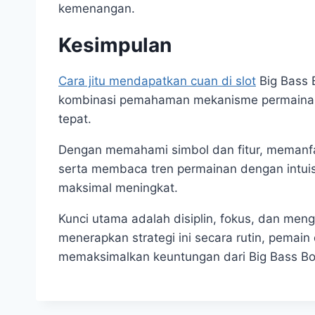
kemenangan.
Kesimpulan
Cara jitu mendapatkan cuan di slot
Big Bass 
kombinasi pemahaman mekanisme permainan,
tepat.
Dengan memahami simbol dan fitur, memanfaa
serta membaca tren permainan dengan intuis
maksimal meningkat.
Kunci utama adalah disiplin, fokus, dan men
menerapkan strategi ini secara rutin, pemai
memaksimalkan keuntungan dari Big Bass B