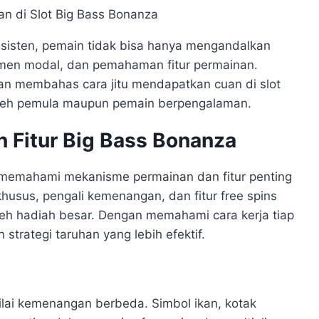
isten, pemain tidak bisa hanya mengandalkan
emen modal, dan pemahaman fitur permainan.
kan membahas cara jitu mendapatkan cuan di slot
oleh pemula maupun pemain berpengalaman.
Fitur Big Bass Bonanza
 memahami mekanisme permainan dan fitur penting
husus, pengali kemenangan, dan fitur free spins
h hadiah besar. Dengan memahami cara kerja tiap
trategi taruhan yang lebih efektif.
nilai kemenangan berbeda. Simbol ikan, kotak