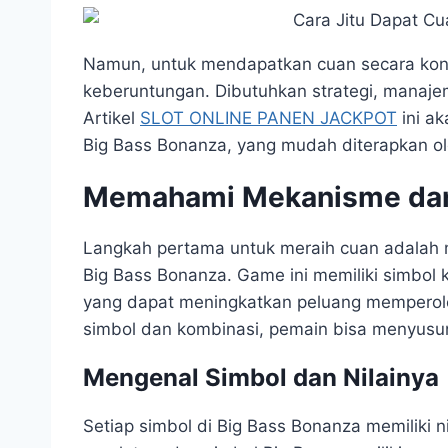
Namun, untuk mendapatkan cuan secara kons
keberuntungan. Dibutuhkan strategi, manaj
Artikel
SLOT ONLINE PANEN JACKPOT
ini a
Big Bass Bonanza, yang mudah diterapkan 
Memahami Mekanisme dan 
Langkah pertama untuk meraih cuan adalah
Big Bass Bonanza. Game ini memiliki simbol k
yang dapat meningkatkan peluang memperole
simbol dan kombinasi, pemain bisa menyusun s
Mengenal Simbol dan Nilainya
Setiap simbol di Big Bass Bonanza memiliki 