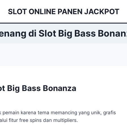
SLOT ONLINE PANEN JACKPOT
nang di Slot Big Bass Bona
lot Big Bass Bonanza
ak pemain karena tema memancing yang unik, grafis
 fitur free spins dan multipliers.