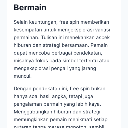
Bermain
Selain keuntungan, free spin memberikan
kesempatan untuk mengeksplorasi variasi
permainan. Tulisan ini menekankan aspek
hiburan dan strategi bersamaan. Pemain
dapat mencoba berbagai pendekatan,
misalnya fokus pada simbol tertentu atau
mengeksplorasi pengali yang jarang
muncul.
Dengan pendekatan ini, free spin bukan
hanya soal hasil angka, tetapi juga
pengalaman bermain yang lebih kaya.
Menggabungkan hiburan dan strategi
memungkinkan pemain menikmati setiap
putaran tanpa merasa monoton, sambil