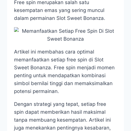
Free spin merupakan salah satu
kesempatan emas yang sering muncul
dalam permainan Slot Sweet Bonanza.
Artikel ini membahas cara optimal
memanfaatkan setiap free spin di Slot
Sweet Bonanza. Free spin menjadi momen
penting untuk mendapatkan kombinasi
simbol bernilai tinggi dan memaksimalkan
potensi permainan.
Dengan strategi yang tepat, setiap free
spin dapat memberikan hasil maksimal
tanpa membuang kesempatan. Artikel ini
juga menekankan pentingnya kesabaran,