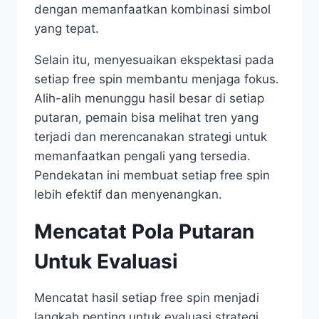
dengan memanfaatkan kombinasi simbol
yang tepat.
Selain itu, menyesuaikan ekspektasi pada
setiap free spin membantu menjaga fokus.
Alih-alih menunggu hasil besar di setiap
putaran, pemain bisa melihat tren yang
terjadi dan merencanakan strategi untuk
memanfaatkan pengali yang tersedia.
Pendekatan ini membuat setiap free spin
lebih efektif dan menyenangkan.
Mencatat Pola Putaran
Untuk Evaluasi
Mencatat hasil setiap free spin menjadi
langkah penting untuk evaluasi strategi.