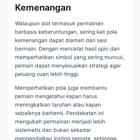
Kemenangan
Walaupun slot termasuk permainan
berbasis keberuntungan, sering kali pola
kemenangan dapat diamati dari sesi
bermain. Dengan mencatat hasil spin dan
memperhatikan simbol yang sering muncul,
pemain dapat menyesuaikan strategi agar
peluang cuan lebih tinggi.
Memperhatikan pola juga membantu
pemain mengetahui kapan harus
meningkatkan taruhan atau kapan
sebaiknya berhenti. Pendekatan ini
mengubah permainan menjadi lebih
sistematis dan bukan sekadar
mengandalkan insting semata, sehingga