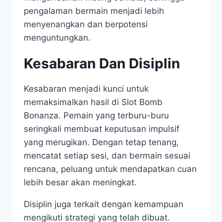
pengalaman bermain menjadi lebih
menyenangkan dan berpotensi
menguntungkan.
Kesabaran Dan Disiplin
Kesabaran menjadi kunci untuk
memaksimalkan hasil di Slot Bomb
Bonanza. Pemain yang terburu-buru
seringkali membuat keputusan impulsif
yang merugikan. Dengan tetap tenang,
mencatat setiap sesi, dan bermain sesuai
rencana, peluang untuk mendapatkan cuan
lebih besar akan meningkat.
Disiplin juga terkait dengan kemampuan
mengikuti strategi yang telah dibuat.