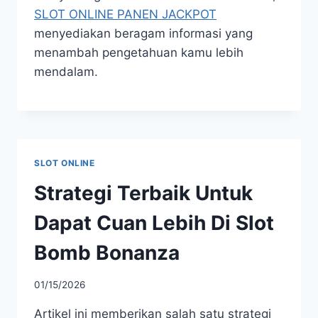
SLOT ONLINE PANEN JACKPOT
menyediakan beragam informasi yang
menambah pengetahuan kamu lebih
mendalam.
SLOT ONLINE
Strategi Terbaik Untuk
Dapat Cuan Lebih Di Slot
Bomb Bonanza
01/15/2026
Artikel ini memberikan salah satu strategi