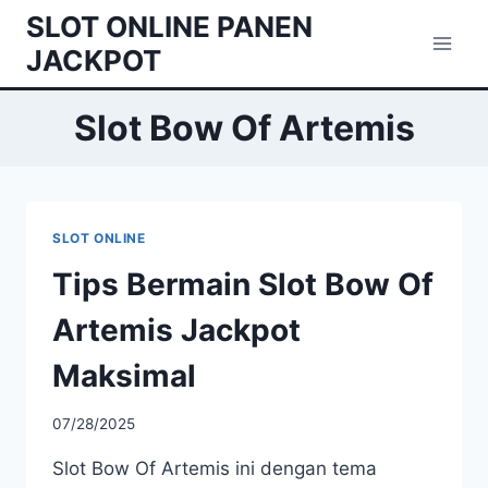
Skip
SLOT ONLINE PANEN
to
JACKPOT
content
Slot Bow Of Artemis
SLOT ONLINE
Tips Bermain Slot Bow Of
Artemis Jackpot
Maksimal
07/28/2025
Slot Bow Of Artemis ini dengan tema