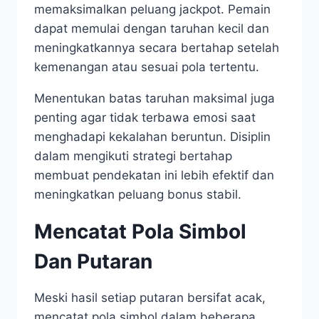
memaksimalkan peluang jackpot. Pemain
dapat memulai dengan taruhan kecil dan
meningkatkannya secara bertahap setelah
kemenangan atau sesuai pola tertentu.
Menentukan batas taruhan maksimal juga
penting agar tidak terbawa emosi saat
menghadapi kekalahan beruntun. Disiplin
dalam mengikuti strategi bertahap
membuat pendekatan ini lebih efektif dan
meningkatkan peluang bonus stabil.
Mencatat Pola Simbol
Dan Putaran
Meski hasil setiap putaran bersifat acak,
mencatat pola simbol dalam beberapa