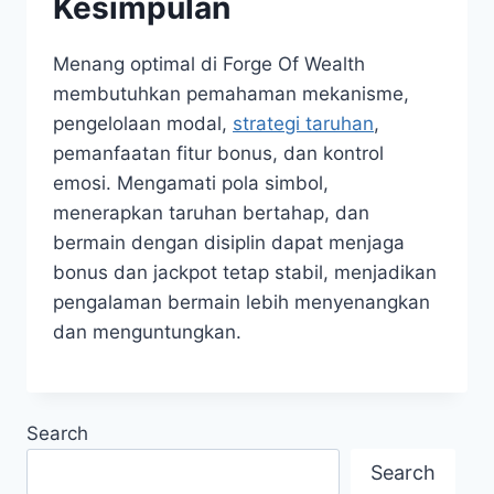
Kesimpulan
Menang optimal di Forge Of Wealth
membutuhkan pemahaman mekanisme,
pengelolaan modal,
strategi taruhan
,
pemanfaatan fitur bonus, dan kontrol
emosi. Mengamati pola simbol,
menerapkan taruhan bertahap, dan
bermain dengan disiplin dapat menjaga
bonus dan jackpot tetap stabil, menjadikan
pengalaman bermain lebih menyenangkan
dan menguntungkan.
Search
Search