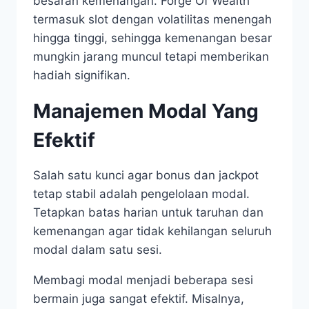
besaran kemenangan. Forge Of Wealth
termasuk slot dengan volatilitas menengah
hingga tinggi, sehingga kemenangan besar
mungkin jarang muncul tetapi memberikan
hadiah signifikan.
Manajemen Modal Yang
Efektif
Salah satu kunci agar bonus dan jackpot
tetap stabil adalah pengelolaan modal.
Tetapkan batas harian untuk taruhan dan
kemenangan agar tidak kehilangan seluruh
modal dalam satu sesi.
Membagi modal menjadi beberapa sesi
bermain juga sangat efektif. Misalnya,