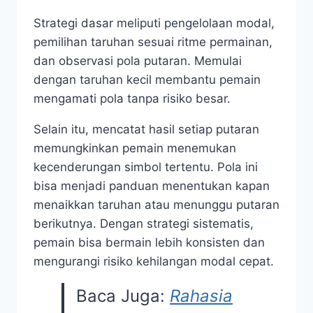
Strategi dasar meliputi pengelolaan modal,
pemilihan taruhan sesuai ritme permainan,
dan observasi pola putaran. Memulai
dengan taruhan kecil membantu pemain
mengamati pola tanpa risiko besar.
Selain itu, mencatat hasil setiap putaran
memungkinkan pemain menemukan
kecenderungan simbol tertentu. Pola ini
bisa menjadi panduan menentukan kapan
menaikkan taruhan atau menunggu putaran
berikutnya. Dengan strategi sistematis,
pemain bisa bermain lebih konsisten dan
mengurangi risiko kehilangan modal cepat.
Baca Juga:
Rahasia