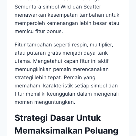
Sementara simbol Wild dan Scatter
menawarkan kesempatan tambahan untuk
memperoleh kemenangan lebih besar atau
memicu fitur bonus.
Fitur tambahan seperti respin, multiplier,
atau putaran gratis menjadi daya tarik
utama. Mengetahui kapan fitur ini aktif
memungkinkan pemain merencanakan
strategi lebih tepat. Pemain yang
memahami karakteristik setiap simbol dan
fitur memiliki keunggulan dalam mengenali
momen menguntungkan.
Strategi Dasar Untuk
Memaksimalkan Peluang