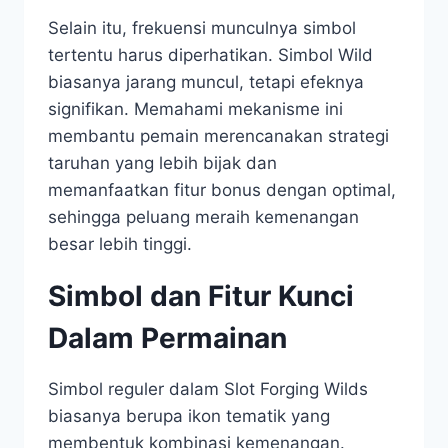
Selain itu, frekuensi munculnya simbol
tertentu harus diperhatikan. Simbol Wild
biasanya jarang muncul, tetapi efeknya
signifikan. Memahami mekanisme ini
membantu pemain merencanakan strategi
taruhan yang lebih bijak dan
memanfaatkan fitur bonus dengan optimal,
sehingga peluang meraih kemenangan
besar lebih tinggi.
Simbol dan Fitur Kunci
Dalam Permainan
Simbol reguler dalam Slot Forging Wilds
biasanya berupa ikon tematik yang
membentuk kombinasi kemenangan.