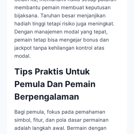
membantu pemain membuat keputusan
bijaksana. Taruhan besar menjanjikan
hadiah tinggi tetapi risiko juga meningkat.
Dengan manajemen modal yang tepat,
pemain tetap bisa mengejar bonus dan
jackpot tanpa kehilangan kontrol atas
modal.
Tips Praktis Untuk
Pemula Dan Pemain
Berpengalaman
Bagi pemula, fokus pada pemahaman
simbol, fitur, dan pola dasar permainan
adalah langkah awal. Bermain dengan