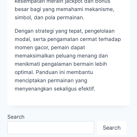
kesempatan meraih jackpot dan bonus
besar bagi yang memahami mekanisme,
simbol, dan pola permainan.
Dengan strategi yang tepat, pengelolaan
modal, serta pengamatan cermat terhadap
momen gacor, pemain dapat
memaksimalkan peluang menang dan
menikmati pengalaman bermain lebih
optimal. Panduan ini membantu
menciptakan permainan yang
menyenangkan sekaligus efektif.
Search
Search