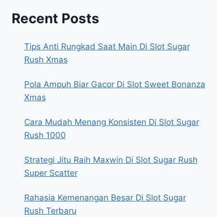
Recent Posts
Tips Anti Rungkad Saat Main Di Slot Sugar
Rush Xmas
Pola Ampuh Biar Gacor Di Slot Sweet Bonanza
Xmas
Cara Mudah Menang Konsisten Di Slot Sugar
Rush 1000
Strategi Jitu Raih Maxwin Di Slot Sugar Rush
Super Scatter
Rahasia Kemenangan Besar Di Slot Sugar
Rush Terbaru