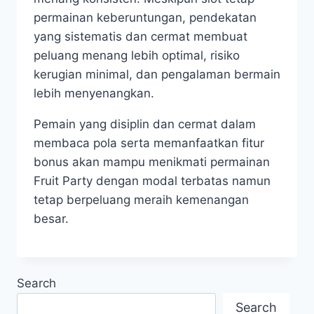
permainan keberuntungan, pendekatan
yang sistematis dan cermat membuat
peluang menang lebih optimal, risiko
kerugian minimal, dan pengalaman bermain
lebih menyenangkan.
Pemain yang disiplin dan cermat dalam
membaca pola serta memanfaatkan fitur
bonus akan mampu menikmati permainan
Fruit Party dengan modal terbatas namun
tetap berpeluang meraih kemenangan
besar.
Search
Search