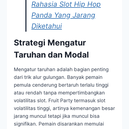
Rahasia Slot Hip Hop
Panda Yang Jarang
Diketahui
Strategi Mengatur
Taruhan dan Modal
Mengatur taruhan adalah bagian penting
dari trik alur gulungan. Banyak pemain
pemula cenderung bertaruh terlalu tinggi
atau rendah tanpa mempertimbangkan
volatilitas slot. Fruit Party termasuk slot
volatilitas tinggi, artinya kemenangan besar
jarang muncul tetapi jika muncul bisa
signifikan. Pemain disarankan memulai