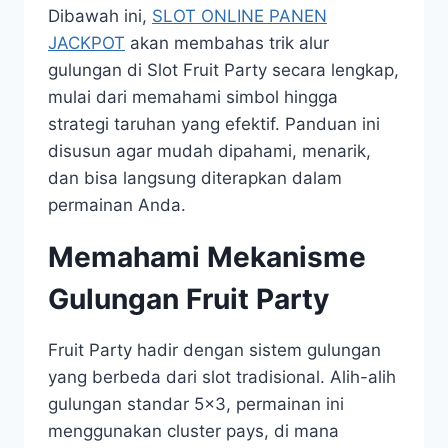
Dibawah ini,
SLOT ONLINE PANEN
JACKPOT
akan membahas trik alur
gulungan di Slot Fruit Party secara lengkap,
mulai dari memahami simbol hingga
strategi taruhan yang efektif. Panduan ini
disusun agar mudah dipahami, menarik,
dan bisa langsung diterapkan dalam
permainan Anda.
Memahami Mekanisme
Gulungan Fruit Party
Fruit Party hadir dengan sistem gulungan
yang berbeda dari slot tradisional. Alih-alih
gulungan standar 5×3, permainan ini
menggunakan cluster pays, di mana