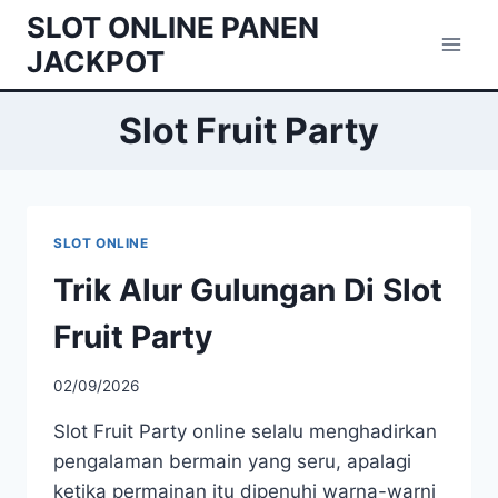
Skip
SLOT ONLINE PANEN
to
JACKPOT
content
Slot Fruit Party
SLOT ONLINE
Trik Alur Gulungan Di Slot
Fruit Party
02/09/2026
Slot Fruit Party online selalu menghadirkan
pengalaman bermain yang seru, apalagi
ketika permainan itu dipenuhi warna-warni