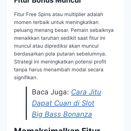
Fitur Bonus Muncul
Fitur Free Spins atau multiplier adalah
momen terbaik untuk meningkatkan
peluang menang besar. Pemain sebaiknya
menaikkan taruhan sedikit saat fitur ini
muncul atau diprediksi akan muncul
berdasarkan pola putaran sebelumnya.
Strategi ini meningkatkan potensi profit
tanpa harus menambah modal secara
signifikan.
Baca Juga:
Cara Jitu
Dapat Cuan di Slot
Big Bass Bonanza
Memaksimalkan Fitur