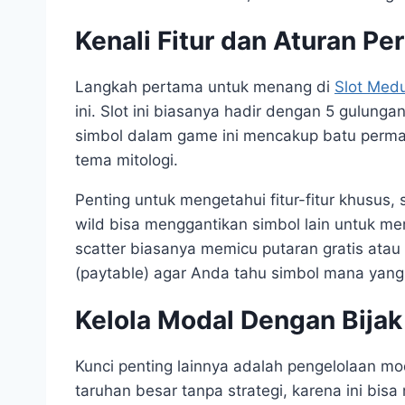
Kenali Fitur dan Aturan P
Langkah pertama untuk menang di
Slot Medu
ini. Slot ini biasanya hadir dengan 5 gulunga
simbol dalam game ini mencakup batu permata
tema mitologi.
Penting untuk mengetahui fitur-fitur khusus, s
wild bisa menggantikan simbol lain untuk 
scatter biasanya memicu putaran gratis atau 
(paytable) agar Anda tahu simbol mana yang
Kelola Modal Dengan Bijak
Kunci penting lainnya adalah pengelolaan m
taruhan besar tanpa strategi, karena ini bi