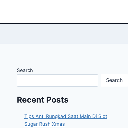
Search
Search
Recent Posts
Tips Anti Rungkad Saat Main Di Slot
Sugar Rush Xmas