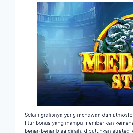
Selain grafisnya yang menawan dan atmosfer
fitur bonus yang mampu memberikan kemena
benar-benar bisa diraih, dibutuhkan strategi