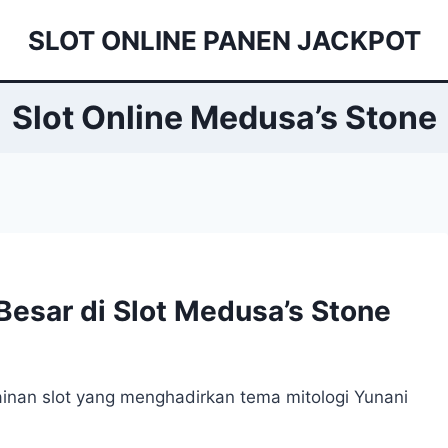
SLOT ONLINE PANEN JACKPOT
Slot Online Medusa’s Stone
esar di Slot Medusa’s Stone
ainan slot yang menghadirkan tema mitologi Yunani