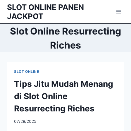
Skip
SLOT ONLINE PANEN
to
JACKPOT
content
Slot Online Resurrecting
Riches
SLOT ONLINE
Tips Jitu Mudah Menang
di Slot Online
Resurrecting Riches
07/29/2025