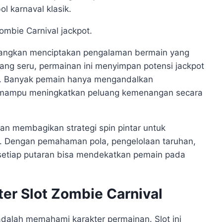
l karnaval klasik.
gangkan menciptakan pengalaman bermain yang
 yang seru, permainan ini menyimpan potensi jackpot
ar. Banyak pemain hanya mengandalkan
t mampu meningkatkan peluang kemenangan secara
an membagikan strategi spin pintar untuk
l. Dengan pemahaman pola, pengelolaan taruhan,
, setiap putaran bisa mendekatkan pemain pada
er Slot Zombie Carnival
adalah memahami karakter permainan. Slot ini