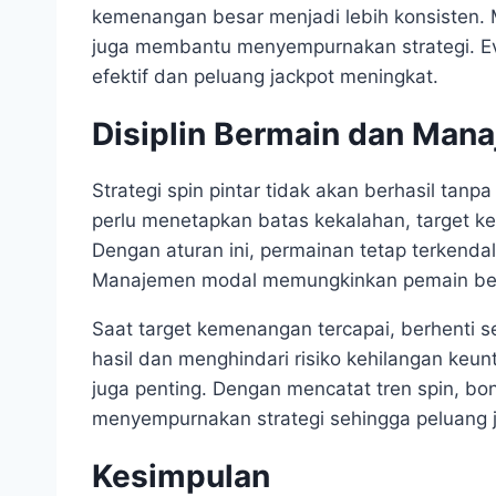
kemenangan besar menjadi lebih konsisten. M
juga membantu menyempurnakan strategi. Eva
efektif dan peluang jackpot meningkat.
Disiplin Bermain dan Man
Strategi spin pintar tidak akan berhasil tanp
perlu menetapkan batas kekalahan, target 
Dengan aturan ini, permainan tetap terkenda
Manajemen modal memungkinkan pemain bert
Saat target kemenangan tercapai, berhenti 
hasil dan menghindari risiko kehilangan keun
juga penting. Dengan mencatat tren spin, bo
menyempurnakan strategi sehingga peluang jac
Kesimpulan