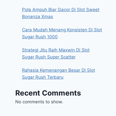
Pola Ampuh Biar Gacor Di Slot Sweet
Bonanza Xmas
Cara Mudah Menang Konsisten Di Slot
Sugar Rush 1000
Strategi Jitu Raih Maxwin Di Slot
Sugar Rush Super Scatter
Rahasia Kemenangan Besar Di Slot
Sugar Rush Terbaru
Recent Comments
No comments to show.