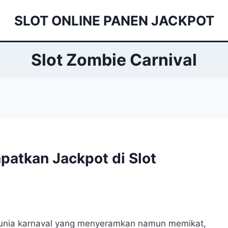
SLOT ONLINE PANEN JACKPOT
Slot Zombie Carnival
patkan Jackpot di Slot
unia karnaval yang menyeramkan namun memikat,