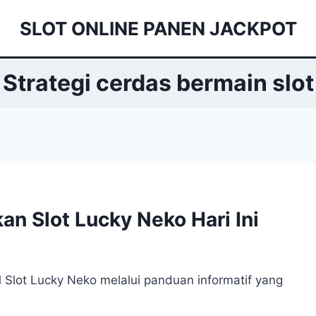
SLOT ONLINE PANEN JACKPOT
Strategi cerdas bermain slot
an Slot Lucky Neko Hari Ini
ol Slot Lucky Neko melalui panduan informatif yang