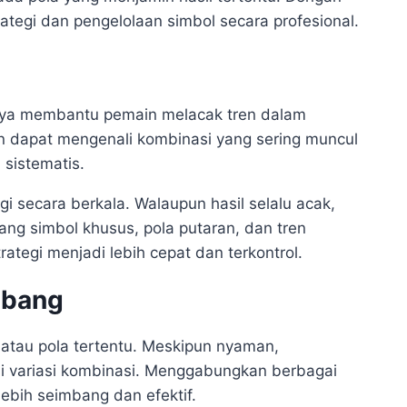
tegi dan pengelolaan simbol secara profesional.
nya membantu pemain melacak tren dalam
n dapat mengenali kombinasi yang sering muncul
 sistematis.
i secara berkala. Walaupun hasil selalu acak,
g simbol khusus, pola putaran, dan tren
ategi menjadi lebih cepat dan terkontrol.
mbang
atau pola tertentu. Meskipun nyaman,
i variasi kombinasi. Menggabungkan berbagai
ebih seimbang dan efektif.