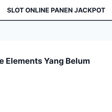
SLOT ONLINE PANEN JACKPOT
ne Elements Yang Belum