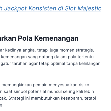
h Jackpot Konsisten di Slot Majestic
arkan Pola Kemenangan
 kecilnya angka, tetapi juga momen strategis.
n kemenangan yang datang dalam pola tertentu.
atur taruhan agar tetap optimal tanpa kehilangan
ap memungkinkan pemain menyesuaikan risiko
saat simbol potensial muncul sering kali lebih
k. Strategi ini membutuhkan kesabaran, tetapi
g.