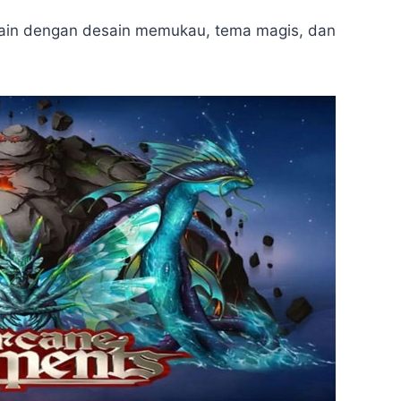
main dengan desain memukau, tema magis, dan