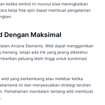
an ketika simbol ini muncul bisa meningkatkan
 cara kerja free spin dapat membuat pengalaman
ngkan.
d Dengan Maksimal
 dalam Arcane Elements. Wild dapat menggantikan
menang, tetapi ada trik yang jarang diketahui.
mberikan peluang lebih tinggi untuk kombinasi
ki wild yang berkembang atau melebar ketika
ekanisme ini dan menyesuaikan strategi taruhan
n. Pemahaman mendalam tentang wild membuat
.