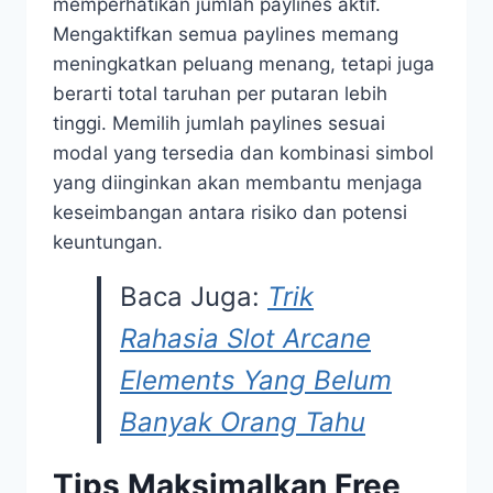
memperhatikan jumlah paylines aktif.
Mengaktifkan semua paylines memang
meningkatkan peluang menang, tetapi juga
berarti total taruhan per putaran lebih
tinggi. Memilih jumlah paylines sesuai
modal yang tersedia dan kombinasi simbol
yang diinginkan akan membantu menjaga
keseimbangan antara risiko dan potensi
keuntungan.
Baca Juga:
Trik
Rahasia Slot Arcane
Elements Yang Belum
Banyak Orang Tahu
Tips Maksimalkan Free