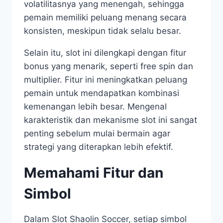
volatilitasnya yang menengah, sehingga
pemain memiliki peluang menang secara
konsisten, meskipun tidak selalu besar.
Selain itu, slot ini dilengkapi dengan fitur
bonus yang menarik, seperti free spin dan
multiplier. Fitur ini meningkatkan peluang
pemain untuk mendapatkan kombinasi
kemenangan lebih besar. Mengenal
karakteristik dan mekanisme slot ini sangat
penting sebelum mulai bermain agar
strategi yang diterapkan lebih efektif.
Memahami Fitur dan
Simbol
Dalam Slot Shaolin Soccer, setiap simbol