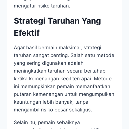
mengatur risiko taruhan.
Strategi Taruhan Yang
Efektif
Agar hasil bermain maksimal, strategi
taruhan sangat penting. Salah satu metode
yang sering digunakan adalah
meningkatkan taruhan secara bertahap
ketika kemenangan kecil tercapai. Metode
ini memungkinkan pemain memanfaatkan
putaran kemenangan untuk mengumpulkan
keuntungan lebih banyak, tanpa
mengambil risiko besar sekaligus.
Selain itu, pemain sebaiknya