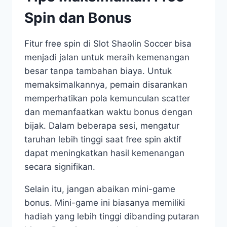
Spin dan Bonus
Fitur free spin di Slot Shaolin Soccer bisa
menjadi jalan untuk meraih kemenangan
besar tanpa tambahan biaya. Untuk
memaksimalkannya, pemain disarankan
memperhatikan pola kemunculan scatter
dan memanfaatkan waktu bonus dengan
bijak. Dalam beberapa sesi, mengatur
taruhan lebih tinggi saat free spin aktif
dapat meningkatkan hasil kemenangan
secara signifikan.
Selain itu, jangan abaikan mini-game
bonus. Mini-game ini biasanya memiliki
hadiah yang lebih tinggi dibanding putaran