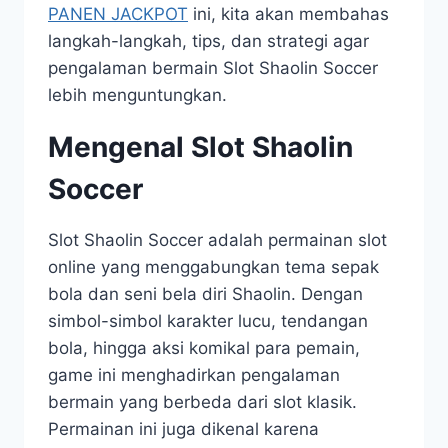
PANEN JACKPOT
ini, kita akan membahas
langkah-langkah, tips, dan strategi agar
pengalaman bermain Slot Shaolin Soccer
lebih menguntungkan.
Mengenal Slot Shaolin
Soccer
Slot Shaolin Soccer adalah permainan slot
online yang menggabungkan tema sepak
bola dan seni bela diri Shaolin. Dengan
simbol-simbol karakter lucu, tendangan
bola, hingga aksi komikal para pemain,
game ini menghadirkan pengalaman
bermain yang berbeda dari slot klasik.
Permainan ini juga dikenal karena