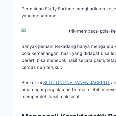
h
a
e
e
k
i
h
a
c
s
l
y
n
a
Permainan Fluffy Fortune menghadirkan kese
t
e
s
e
p
e
r
yang menantang.
s
b
e
g
e
e
A
o
n
r
p
o
g
a
p
k
e
m
r
Banyak pemain terkadang hanya mengandal
pola kemenangan, hasil yang didapat bisa 
berarti bisa menebak hasil secara pasti, t
cerdas dan terukur.
Berikut ini
SLOT ONLINE PANEN JACKPOT
ak
aman agar pengalaman bermain lebih menye
memperoleh hasil maksimal.