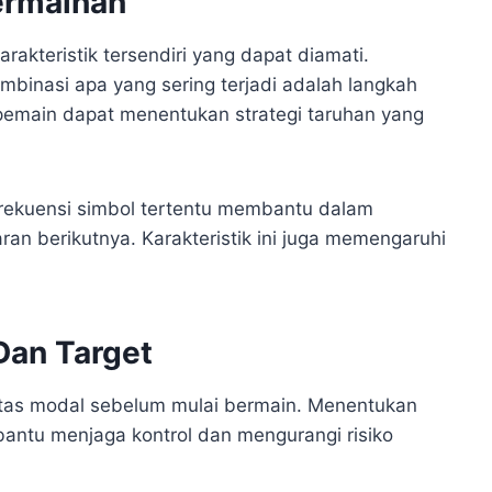
ermainan
arakteristik tersendiri yang dapat diamati.
inasi apa yang sering terjadi adalah langkah
pemain dapat menentukan strategi taruhan yang
 frekuensi simbol tertentu membantu dalam
n berikutnya. Karakteristik ini juga memengaruhi
Dan Target
atas modal sebelum mulai bermain. Menentukan
antu menjaga kontrol dan mengurangi risiko