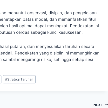
une menuntut observasi, disiplin, dan pengelolaan
 menetapkan batas modal, dan memanfaatkan fitur
leh hasil optimal dapat meningkat. Pendekatan ini
utusan cerdas sebagai kunci kesuksesan.
asil putaran, dan menyesuaikan taruhan secara
kendali. Pendekatan yang disiplin ini memungkinkan
ambil mengurangi risiko, sehingga setiap sesi
#
Strategi Taruhan
NEXT