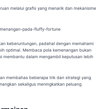
ruan melalui grafis yang menarik dan mekanisme
kan keberuntungan, padahal dengan memahami
lebih optimal. Membaca pola kemenangan bukan
etapi membantu dalam mengambil keputusan lebih
an membahas beberapa trik dan strategi yang
nangkan sekaligus meningkatkan peluang