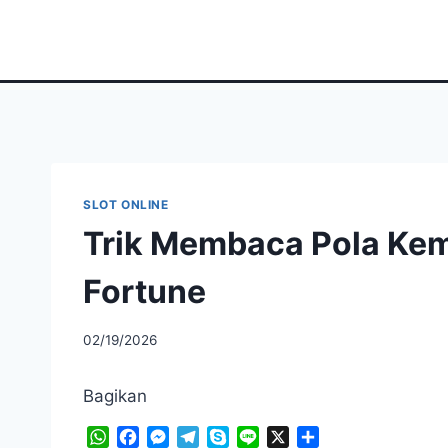
Skip
to
content
SLOT ONLINE
Trik Membaca Pola Kem
Fortune
02/19/2026
Bagikan
W
F
M
T
S
L
X
S