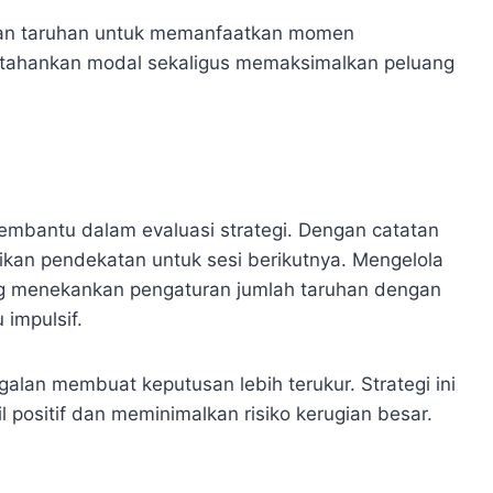
kan taruhan untuk memanfaatkan momen
tahankan modal sekaligus memaksimalkan peluang
mbantu dalam evaluasi strategi. Dengan catatan
ikan pendekatan untuk sesi berikutnya. Mengelola
ang menekankan pengaturan jumlah taruhan dengan
 impulsif.
alan membuat keputusan lebih terukur. Strategi ini
positif dan meminimalkan risiko kerugian besar.